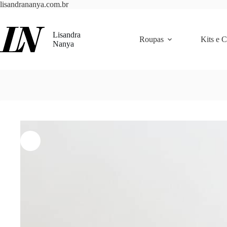
Pular
lisandrananya.com.br
para
o
conteúdo
Lisandra
Roupas
Kits e 
Nanya