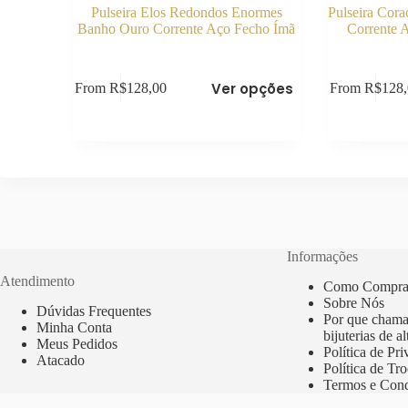
Pulseira Elos Redondos Enormes
Pulseira Cor
Banho Ouro Corrente Aço Fecho Ímã
Corrente 
Este
Este
Ver opções
From
R$
128,00
From
R$
128
produto
produto
tem
tem
várias
várias
variantes.
variantes.
As
As
opções
opções
podem
podem
ser
ser
escolhidas
escolhidas
na
na
página
página
Informações
do
do
Atendimento
Como Compra
produto
produto
Sobre Nós
Dúvidas Frequentes
Por que chama
Minha Conta
bijuterias de a
Meus Pedidos
Política de Pr
Atacado
Política de Tr
Termos e Cond
Copyr