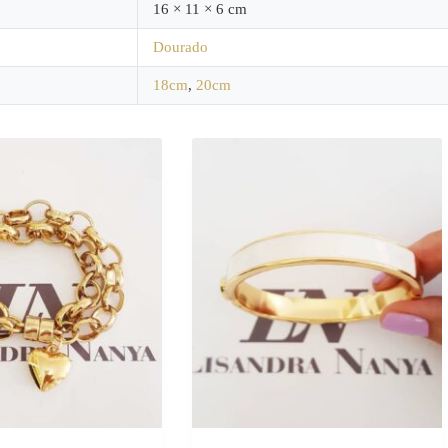
16 × 11 × 6 cm
Dourado
18cm
,
20cm