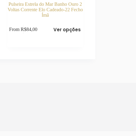
Pulseira Estrela do Mar Banho Ouro 2
Voltas Corrente Elo Cadeado-22 Fecho
Ímã
Este
Ver opções
From
R$
84,00
produto
tem
várias
variantes.
As
opções
podem
ser
escolhidas
na
página
do
produto