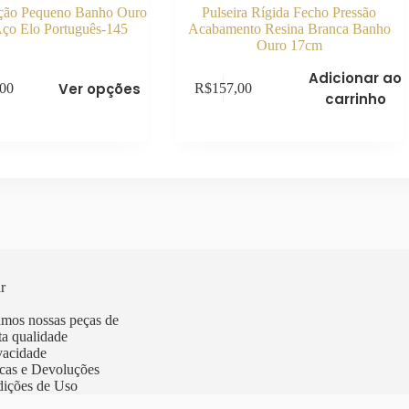
ação Pequeno Banho Ouro
Pulseira Rígida Fecho Pressão
Aço Elo Português-145
Acabamento Resina Branca Banho
Ouro 17cm
Adicionar ao
Ver opções
R$
157,00
,00
carrinho
r
mos nossas peças de
lta qualidade
ivacidade
ocas e Devoluções
ições de Uso
ight © 2012 Todos os direitos reservados - Sorocaba/SP