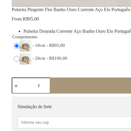
Pulseira Pingente Flor Banho Ouro Corrente Aço Elo Português
From
R$
95,00
Pulseira Dourada Corrente Aço Banho Ouro Elo Portuguê
Comprimento
-
18cm
-
R$
95,00
-
20cm
-
R$
100,00
Pulseira
Pingente
Flor
Banho
Ouro
Corrente
Simulação de frete
Aço
Elo
Português-
106
quantidade