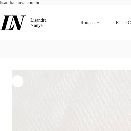
Pular
lisandrananya.com.br
para
o
conteúdo
Lisandra
Roupas
Kits e 
Nanya