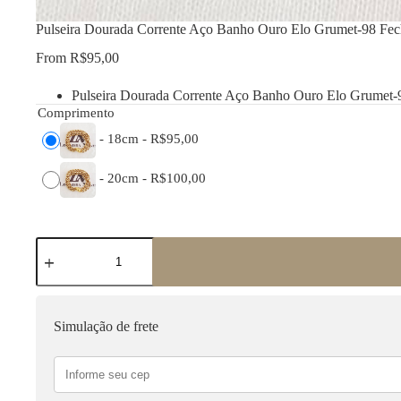
Pulseira Dourada Corrente Aço Banho Ouro Elo Grumet-98 Fe
From
R$
95,00
Pulseira Dourada Corrente Aço Banho Ouro Elo Grumet
Comprimento
-
18cm
-
R$
95,00
-
20cm
-
R$
100,00
Pulseira
Dourada
Corrente
Aço
Banho
Ouro
Simulação de frete
Elo
Grumet-
98
Fecho
Ímã