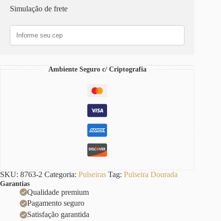
Corrente
Simulação de frete
Aço
Banho
Ouro
Elo
Oval-
425
Fecho
Ambiente Seguro c/ Criptografia
Mosquete
18cm
quantidade
SKU:
8763-2
Categoria:
Pulseiras
Tag:
Pulseira Dourada
Garantias
Qualidade premium
Pagamento seguro
Satisfação garantida