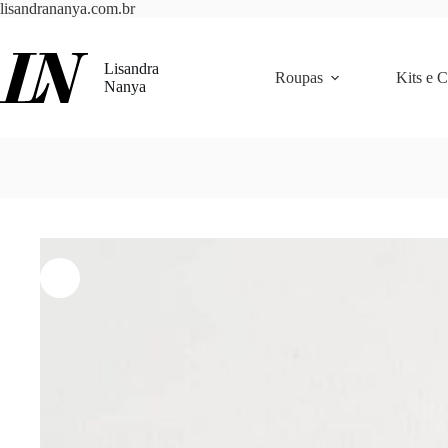
Pular
lisandrananya.com.br
para
o
conteúdo
Lisandra
Roupas
Kits e 
Nanya