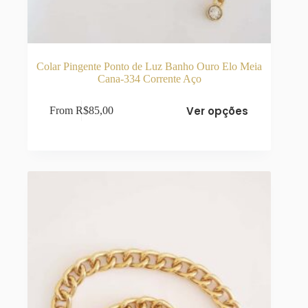
Colar Pingente Ponto de Luz Banho Ouro Elo Meia
Cana-334 Corrente Aço
Este
Ver opções
From
R$
85,00
produto
tem
várias
variantes.
As
opções
podem
ser
escolhidas
na
página
do
produto