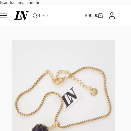
Pular
lisandrananya.com.br
para
o
Busca
R$
0,00
Carrinho
conteúdo