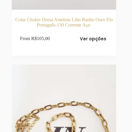
Colar Choker Drusa Ametista Lilás Banho Ouro Elo
Português-130 Corrente Aço
Este
Ver opções
From
R$
105,00
produto
tem
várias
variantes.
As
opções
podem
ser
escolhidas
na
página
do
produto