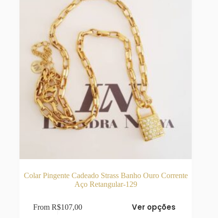
na
página
do
produto
Colar Pingente Cadeado Strass Banho Ouro Corrente
Aço Retangular-129
Este
Ver opções
From
R$
107,00
produto
tem