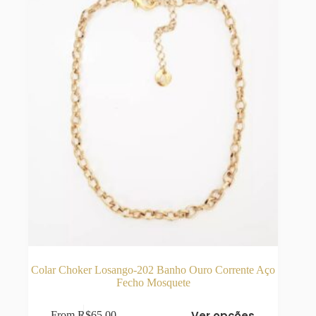
escolhidas
na
página
do
produto
Colar Choker Losango-202 Banho Ouro Corrente Aço
Fecho Mosquete
Este
Ver opções
From
R$
65,00