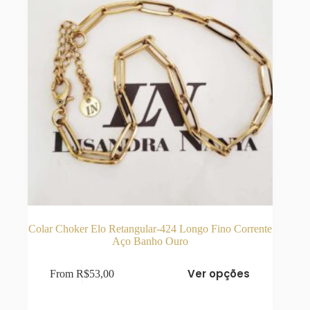
do
produto
Colar Choker Elo Retangular-424 Longo Fino Corrente
Aço Banho Ouro
Este
Ver opções
From
R$
53,00
produto
tem
várias