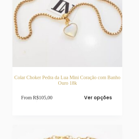
Colar Choker Pedra da Lua Mini Coração com Banho
Ouro 18k
Este
Ver opções
From
R$
105,00
produto
tem
várias
variantes.
As
opções
podem
ser