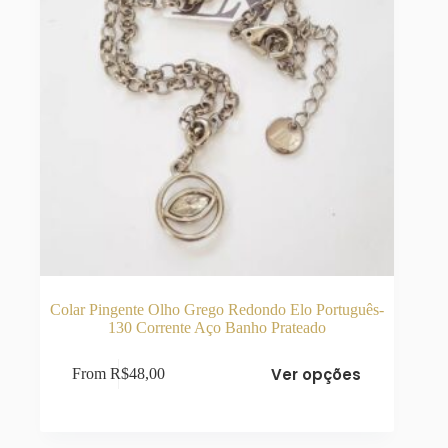
produto
Colar Pingente Olho Grego Redondo Elo Português-
130 Corrente Aço Banho Prateado
Este
Ver opções
From
R$
48,00
produto
tem
várias
variantes.