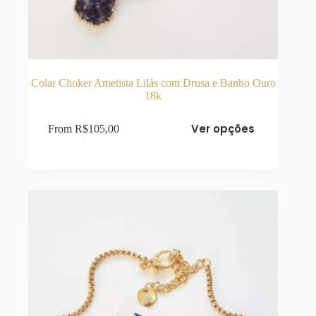
Colar Choker Ametista Lilás com Drusa e Banho Ouro
18k
Este
Ver opções
From
R$
105,00
produto
tem
várias
variantes.
As
opções
podem
ser
escolhidas
na
página
do
produto