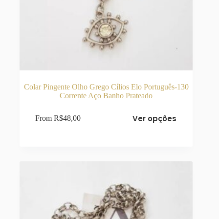
Colar Pingente Olho Grego Cílios Elo Português-130
Corrente Aço Banho Prateado
Este
Ver opções
From
R$
48,00
produto
tem
várias
variantes.
As
opções
podem
ser
escolhidas
na
página
do