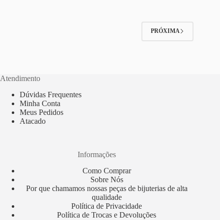
As
opções
podem
ser
PRÓXIMA
escolhidas
na
página
do
produto
Atendimento
Dúvidas Frequentes
Minha Conta
Meus Pedidos
Atacado
Informações
Como Comprar
Sobre Nós
Por que chamamos nossas peças de bijuterias de alta
qualidade
Política de Privacidade
Política de Trocas e Devoluções