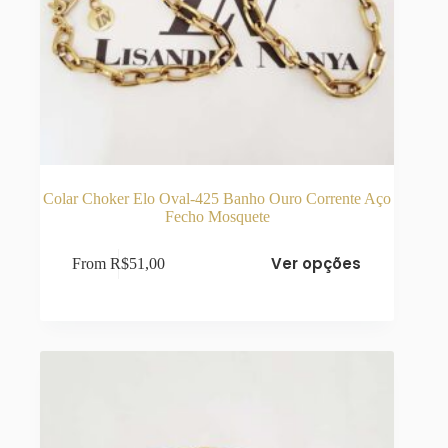
Colar Choker Elo Oval-425 Banho Ouro Corrente Aço
Fecho Mosquete
Este
Ver opções
From
R$
51,00
produto
tem
várias
variantes.
As
opções
podem
ser
escolhidas
na
página