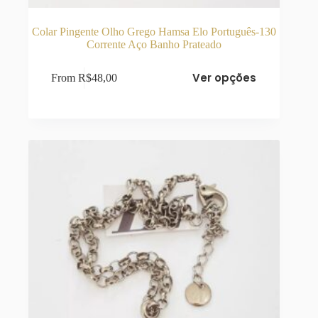
Colar Pingente Olho Grego Hamsa Elo Português-130
Corrente Aço Banho Prateado
Este
Ver opções
From
R$
48,00
produto
tem
várias
variantes.
As
opções
podem
ser
escolhidas
na
página
do
produto