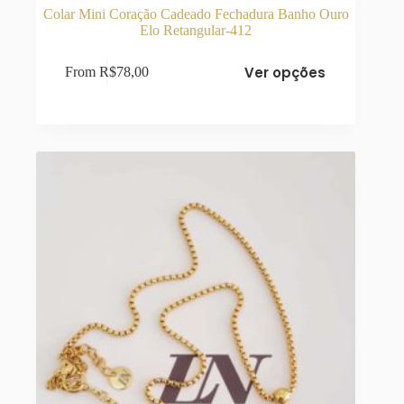
Colar Mini Coração Cadeado Fechadura Banho Ouro
Elo Retangular-412
Este
Ver opções
From
R$
78,00
produto
tem
várias
variantes.
As
opções
podem
ser
escolhidas
na
página
do
produto