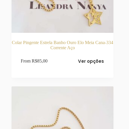
Colar Pingente Estrela Banho Ouro Elo Meia Cana-334
Corrente Aço
Este
Ver opções
From
R$
85,00
produto
tem
várias
variantes.
As
opções
podem
ser
escolhidas
na
página
do
produto