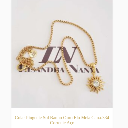
podem
ser
escolhidas
na
página
do
produto
Colar Pingente Sol Banho Ouro Elo Meia Cana-334
Corrente Aço