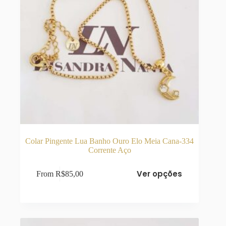
Colar Pingente Lua Banho Ouro Elo Meia Cana-334
Corrente Aço
Este
Ver opções
From
R$
85,00
produto
tem
várias
variantes.
As
opções