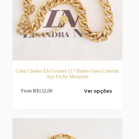
Colar Choker Elo Grumet-117 Banho Ouro Corrente
Aço Fecho Mosquete
Este
Ver opções
From
R$
132,00
produto
tem
várias
variantes.
As
opções
podem
ser
escolhidas