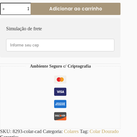
Colar
Adicionar ao carrinho
Pingente
Cadeado
Strass
Banho
Simulação de frete
Ouro
Corrente
Aço
Retangular-
129
quantidade
Ambiente Seguro c/ Criptografia
SKU:
8293-colar-cad
Categoria:
Colares
Tag:
Colar Dourado