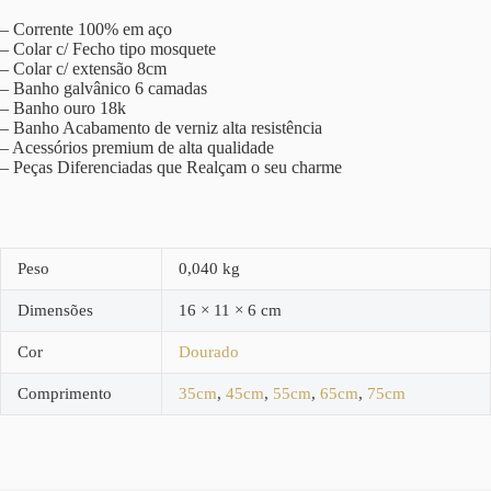
– Corrente 100% em aço
– Colar c/ Fecho tipo mosquete
– Colar c/ extensão 8cm
– Banho galvânico 6 camadas
– Banho ouro 18k
– Banho Acabamento de verniz alta resistência
– Acessórios premium de alta qualidade
– Peças Diferenciadas que Realçam o seu charme
Peso
0,040 kg
Dimensões
16 × 11 × 6 cm
Cor
Dourado
Comprimento
35cm
,
45cm
,
55cm
,
65cm
,
75cm