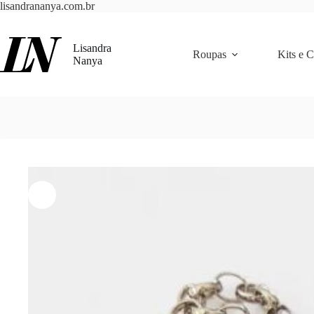
Pular
lisandrananya.com.br
para
o
conteúdo
Lisandra
Roupas
Kits e 
Nanya