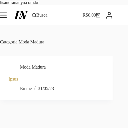
Pular
lisandrananya.com.br
para
o
Busca
R$
0,00
Carrinho
conteúdo
Categoria
Moda Madura
Moda Madura
Ipsus
Emme
31/05/23