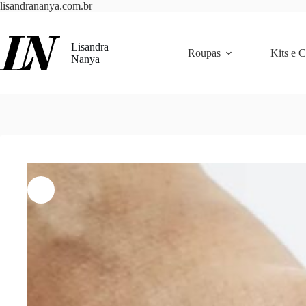
Pular
lisandrananya.com.br
para
o
conteúdo
Lisandra
Roupas
Kits e 
Nanya