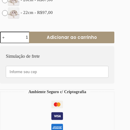
-
22cm
-
R$
97,00
Pulseira
Adicionar ao carrinho
Elo
Intercalado
Oval
Grosso
Simulação de frete
Banho
Prateado
quantidade
Ambiente Seguro c/ Criptografia