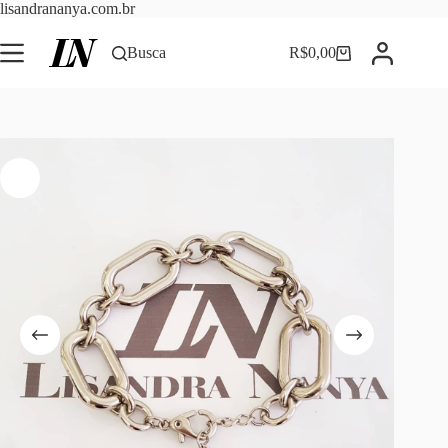
Pular
lisandrananya.com.br
para
o
Busca
R$
0,00
Carrinho
conteúdo