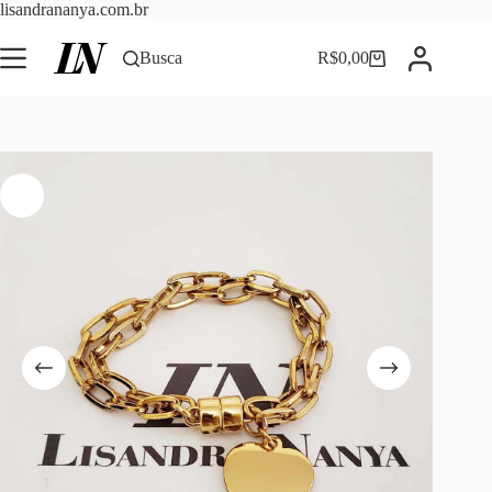
Pular
lisandrananya.com.br
para
o
Busca
R$
0,00
Carrinho
conteúdo