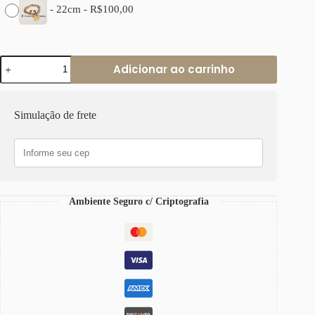
-
22cm
-
R$
100,00
Pulseira
Adicionar ao carrinho
Pingente
Coração
Médio
Banho
Simulação de frete
Ouro
Elo
Oval-
425
Corrente
Aço
quantidade
Ambiente Seguro c/ Criptografia