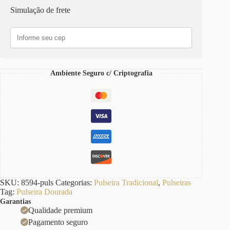
Escudo
Simulação de frete
Leão
Banho
Ouro
Corrente
Aço
Fecho
Ímã
Ambiente Seguro c/ Criptografia
quantidade
SKU:
8594-puls
Categorias:
Pulseira Tradicional
,
Pulseiras
Tag:
Pulseira Dourada
Garantias
Qualidade premium
Pagamento seguro