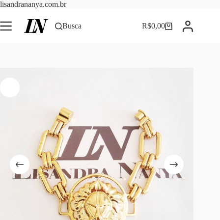
Pular
lisandrananya.com.br
para
o
Busca
R$
0,00
Carrinho
conteúdo