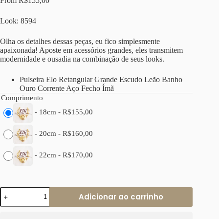
From
R$
155,00
Look: 8594
Olha os detalhes dessas peças, eu fico simplesmente
apaixonada! Aposte em acessórios grandes, eles transmitem
modernidade e ousadia na combinação de seus looks.
Pulseira Elo Retangular Grande Escudo Leão Banho
Ouro Corrente Aço Fecho Ímã
Comprimento
-
18cm
-
R$
155,00
-
20cm
-
R$
160,00
-
22cm
-
R$
170,00
Pulseira
Adicionar ao carrinho
Elo
Retangular
Grande