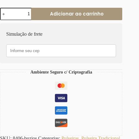
Pulseira
Adicionar ao carrinho
Búzios
Trabalhados
Conectados
Banho
Simulação de frete
Ouro
Fecho
Ímã
quantidade
Ambiente Seguro c/ Criptografia
SKU:
8406-buzios
Categorias:
Pulseiras
,
Pulseira Tradicional