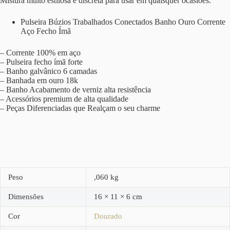
Mistura muito estilosa e discreta para usar em quaisquer ocasiões.
Pulseira Búzios Trabalhados Conectados Banho Ouro Corrente
Aço Fecho Ímã
– Corrente 100% em aço
– Pulseira fecho ímã forte
– Banho galvânico 6 camadas
– Banhada em ouro 18k
– Banho Acabamento de verniz alta resistência
– Acessórios premium de alta qualidade
– Peças Diferenciadas que Realçam o seu charme
Peso
,060 kg
Dimensões
16 × 11 × 6 cm
Cor
Dourado