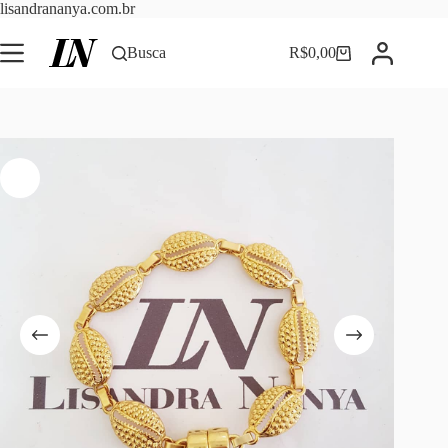
Pular
lisandrananya.com.br
para
o
Busca
R$
0,00
Carrinho
conteúdo