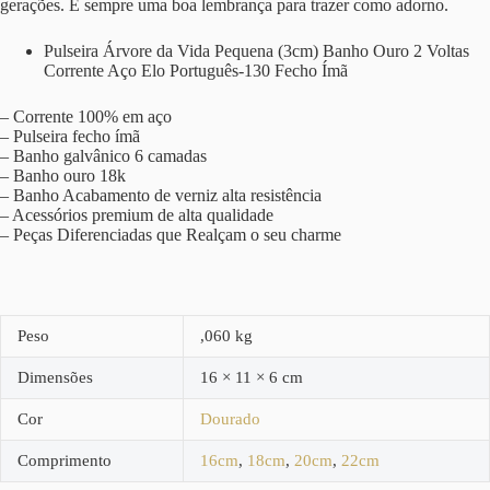
gerações. É sempre uma boa lembrança para trazer como adorno.
Pulseira Árvore da Vida Pequena (3cm) Banho Ouro 2 Voltas
Corrente Aço Elo Português-130 Fecho Ímã
– Corrente 100% em aço
– Pulseira fecho ímã
– Banho galvânico 6 camadas
– Banho ouro 18k
– Banho Acabamento de verniz alta resistência
– Acessórios premium de alta qualidade
– Peças Diferenciadas que Realçam o seu charme
Peso
,060 kg
Dimensões
16 × 11 × 6 cm
Cor
Dourado
Comprimento
16cm
,
18cm
,
20cm
,
22cm