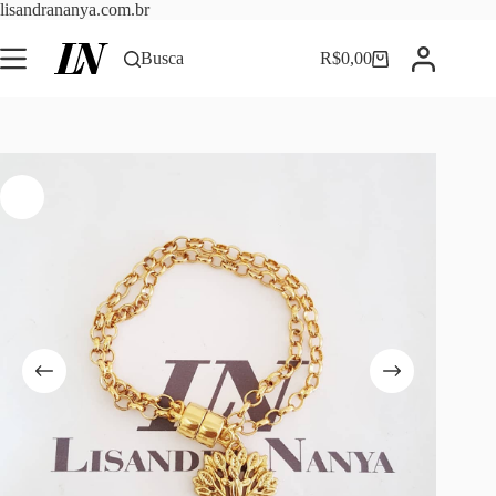
Pular
lisandrananya.com.br
para
o
Busca
R$
0,00
Carrinho
conteúdo