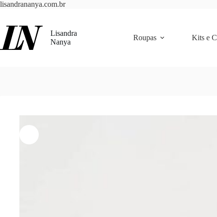
Pular
lisandrananya.com.br
para
o
conteúdo
Lisandra
Roupas
Kits e 
Nanya