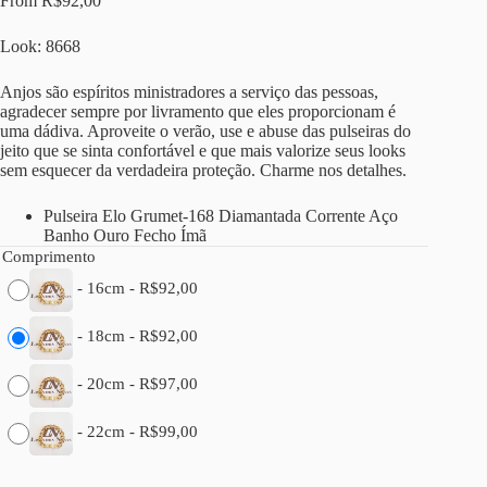
From
R$
92,00
Look: 8668
Anjos são espíritos ministradores a serviço das pessoas,
agradecer sempre por livramento que eles proporcionam é
uma dádiva. Aproveite o verão, use e abuse das pulseiras do
jeito que se sinta confortável e que mais valorize seus looks
sem esquecer da verdadeira proteção. Charme nos detalhes.
Pulseira Elo Grumet-168 Diamantada Corrente Aço
Banho Ouro Fecho Ímã
Comprimento
-
16cm
-
R$
92,00
-
18cm
-
R$
92,00
-
20cm
-
R$
97,00
-
22cm
-
R$
99,00