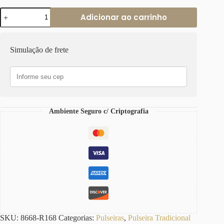
Pulseira
Adicionar ao carrinho
Elo
Grumet-
168
Diamantada
Simulação de frete
Corrente
Aço
Banho
Ouro
Fecho
Ímã
quantidade
Ambiente Seguro c/ Criptografia
SKU:
8668-R168
Categorias:
Pulseiras
,
Pulseira Tradicional