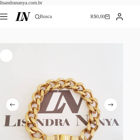
Pular
lisandrananya.com.br
para
o
Busca
R$
0,00
Carrinho
conteúdo