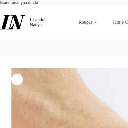
Pular
lisandrananya.com.br
para
o
conteúdo
Lisandra
Roupas
Kits e 
Nanya