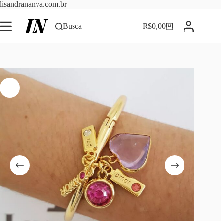
Pular
lisandrananya.com.br
para
o
Busca
R$
0,00
Carrinho
conteúdo