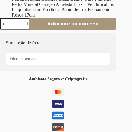
Pedra Mineral Coração Ametista Lilás + Penduricalhos
Plaquinhas com Escritos e Ponto de Luz Fechamento
Rosca 17cm
Pulseira
Adicionar ao carrinho
Rígida
Dourada
Metal
Banho
Simulação de frete
Ouro
Pingente
Pedra
Mineral
Coração
Ametista
+
Ambiente Seguro c/ Criptografia
Penduricalhos
Fechamento
Rosca
17cm
quantidade