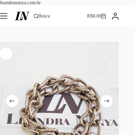
Pular
lisandrananya.com.br
para
o
Busca
R$
0,00
Carrinho
conteúdo