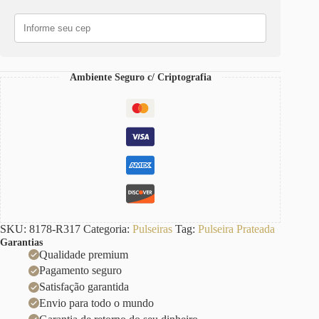
Voltas
Corrente
Aço
Fecho
Ímã
quantidade
Ambiente Seguro c/ Criptografia
SKU:
8178-R317
Categoria:
Pulseiras
Tag:
Pulseira Prateada
Garantias
Qualidade premium
Pagamento seguro
Satisfação garantida
Envio para todo o mundo