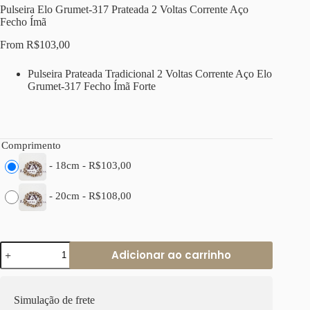
Pulseira Elo Grumet-317 Prateada 2 Voltas Corrente Aço
Fecho Ímã
From
R$
103,00
Pulseira Prateada Tradicional 2 Voltas Corrente Aço Elo
Grumet-317 Fecho Ímã Forte
Comprimento
-
18cm
-
R$
103,00
-
20cm
-
R$
108,00
Pulseira
Adicionar ao carrinho
Elo
Grumet-
317
Prateada
Simulação de frete
2