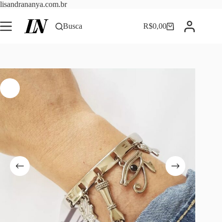
Pular
lisandrananya.com.br
para
o
Busca
R$
0,00
Carrinho
conteúdo