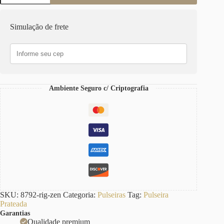
Rígida
Metal
Fechamento
Simulação de frete
por
Encaixe
Banho
Galvânico
c/
Verniz
Penduricalhos
Ambiente Seguro c/ Criptografia
Zen
Meditação
17cm
quantidade
SKU:
8792-rig-zen
Categoria:
Pulseiras
Tag:
Pulseira
Prateada
Garantias
Qualidade premium