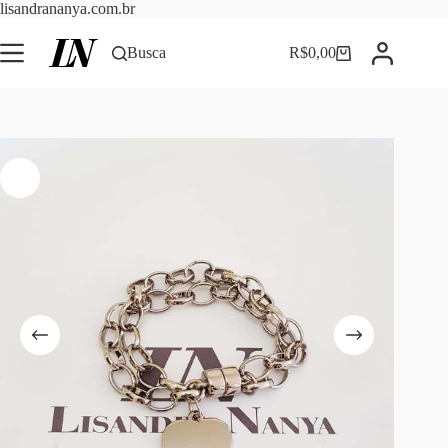
Pular
lisandrananya.com.br
para
o
Busca
R$
0,00
Carrinho
conteúdo