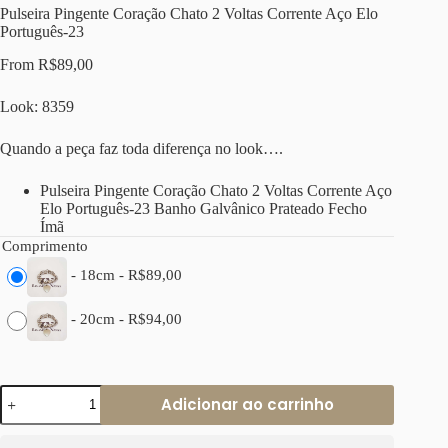
Pulseira Pingente Coração Chato 2 Voltas Corrente Aço Elo
Português-23
From
R$
89,00
Look: 8359
Quando a peça faz toda diferença no look….
Pulseira Pingente Coração Chato 2 Voltas Corrente Aço
Elo Português-23 Banho Galvânico Prateado Fecho
Ímã
Comprimento
-
18cm
-
R$
89,00
-
20cm
-
R$
94,00
Pulseira
Adicionar ao carrinho
Pingente
Coração
Chato