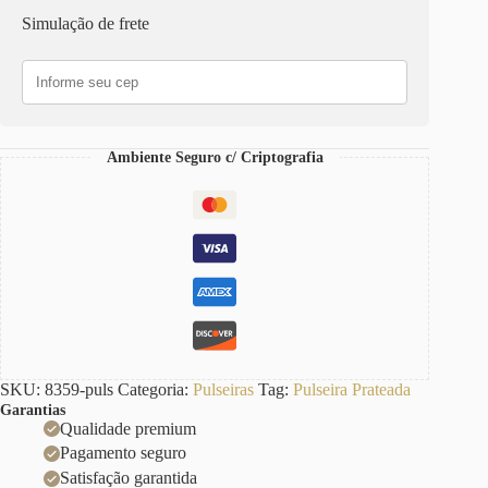
2
Simulação de frete
Voltas
Corrente
Aço
Elo
Português-
23
quantidade
Ambiente Seguro c/ Criptografia
SKU:
8359-puls
Categoria:
Pulseiras
Tag:
Pulseira Prateada
Garantias
Qualidade premium
Pagamento seguro
Satisfação garantida