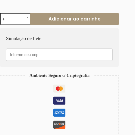
Pulseira
Adicionar ao carrinho
Formato
Pena
Banho
Prateado
Simulação de frete
Corrente
Aço
Elo
Português-
106
quantidade
Ambiente Seguro c/ Criptografia