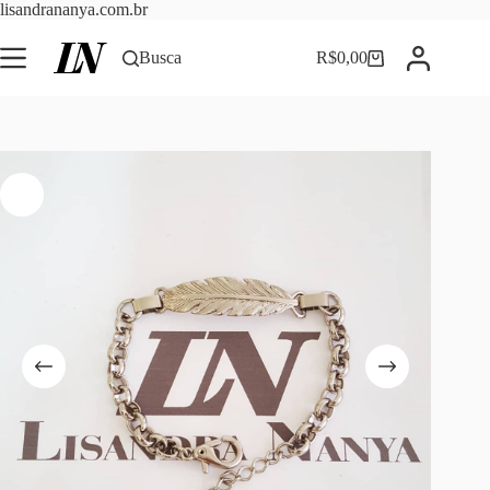
Pular
lisandrananya.com.br
para
o
Busca
R$
0,00
Carrinho
conteúdo