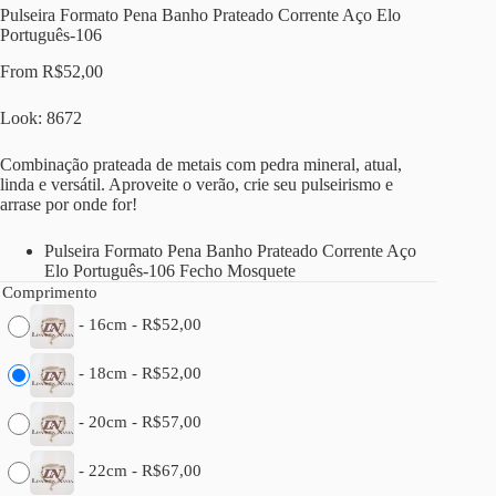
Pulseira Formato Pena Banho Prateado Corrente Aço Elo
Português-106
From
R$
52,00
Look: 8672
Combinação prateada de metais com pedra mineral, atual,
linda e versátil. Aproveite o verão, crie seu pulseirismo e
arrase por onde for!
Pulseira Formato Pena Banho Prateado Corrente Aço
Elo Português-106 Fecho Mosquete
Comprimento
-
16cm
-
R$
52,00
-
18cm
-
R$
52,00
-
20cm
-
R$
57,00
-
22cm
-
R$
67,00