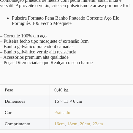
Combinação prateada de metais com pedra mineral, atual, linda e
versátil. Aproveite o verão, crie seu pulseirismo e arrase por onde for!
Pulseira Formato Pena Banho Prateado Corrente Aço Elo
Português-106 Fecho Mosquete
– Corrente 100% em aço
– Pulseira fecho tipo mosquete c/ extensão 3cm
– Banho galvânico prateado 4 camadas
– Banho galvânico verniz alta resistência
– Acessórios premium alta qualidade
– Peças Diferenciadas que Realçam o seu charme
Peso
0,40 kg
Dimensões
16 × 11 × 6 cm
Cor
Prateado
Comprimento
16cm
,
18cm
,
20cm
,
22cm