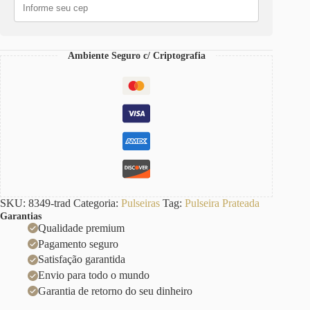
Aço
Elo
Grumet-
98
Ambiente Seguro c/ Criptografia
quantidade
SKU:
8349-trad
Categoria:
Pulseiras
Tag:
Pulseira Prateada
Garantias
Qualidade premium
Pagamento seguro
Satisfação garantida
Envio para todo o mundo
Garantia de retorno do seu dinheiro