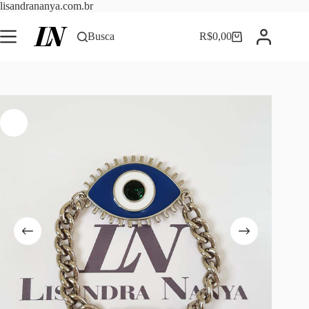
Pular
lisandrananya.com.br
para
o
Busca
R$
0,00
Carrinho
conteúdo