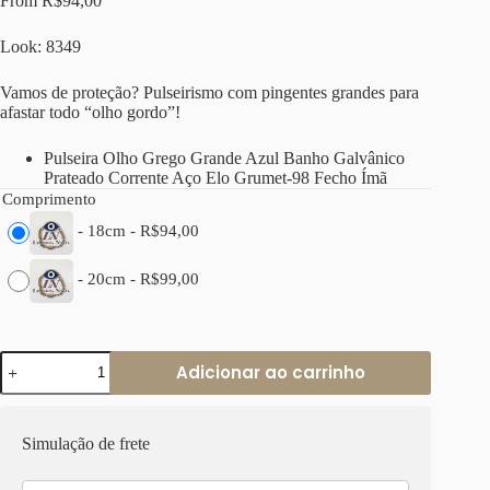
From
R$
94,00
Look: 8349
Vamos de proteção? Pulseirismo com pingentes grandes para
afastar todo “olho gordo”!
Pulseira Olho Grego Grande Azul Banho Galvânico
Prateado Corrente Aço Elo Grumet-98 Fecho Ímã
Comprimento
-
18cm
-
R$
94,00
-
20cm
-
R$
99,00
Pulseira
Adicionar ao carrinho
Olho
Grego
Grande
Azul
Simulação de frete
Banho
Prateado
Corrente