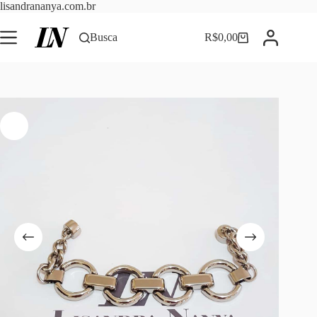
Pular
lisandrananya.com.br
para
o
Busca
R$
0,00
Carrinho
conteúdo