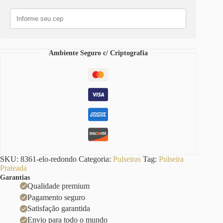
Galvânico
Prateado
quantidade
Ambiente Seguro c/ Criptografia
SKU:
8361-elo-redondo
Categoria:
Pulseiras
Tag:
Pulseira
Prateada
Garantias
Qualidade premium
Pagamento seguro
Satisfação garantida
Envio para todo o mundo