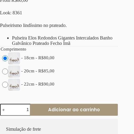
From
R$
80,00
Look: 8361
Pulseirismo lindíssimo no prateado.
Pulseira Elos Redondos Gigantes Intercalados Banho
Galvânico Prateado Fecho Ímã
Comprimento
-
18cm
-
R$
80,00
-
20cm
-
R$
85,00
-
22cm
-
R$
90,00
Pulseira
Adicionar ao carrinho
Elos
Redondos
Gigantes
Intercalados
Simulação de frete
Banho