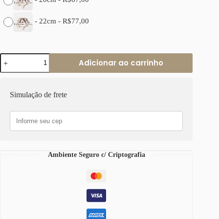
-
22cm
-
R$
77,00
Pulseira
Adicionar ao carrinho
Elo
Oval
Grande
Banho
Simulação de frete
Prateado
quantidade
Ambiente Seguro c/ Criptografia