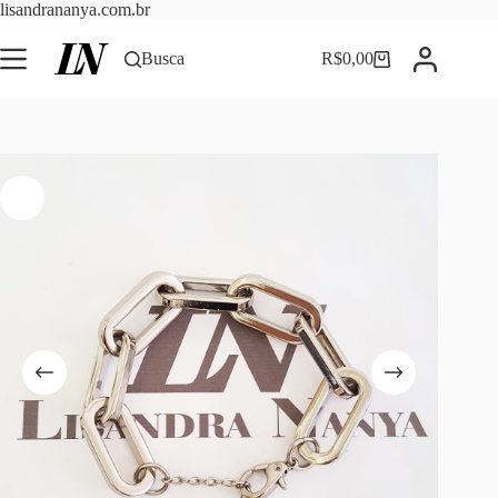
Pular
lisandrananya.com.br
para
o
Busca
R$
0,00
Carrinho
conteúdo