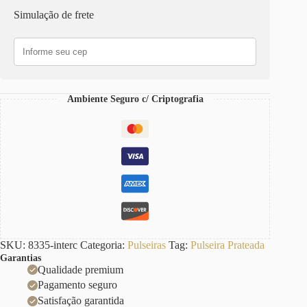
Intercalado
Simulação de frete
Banho
Galvânico
Prateado
Corrente
Aço
quantidade
Ambiente Seguro c/ Criptografia
SKU:
8335-interc
Categoria:
Pulseiras
Tag:
Pulseira Prateada
Garantias
Qualidade premium
Pagamento seguro
Satisfação garantida