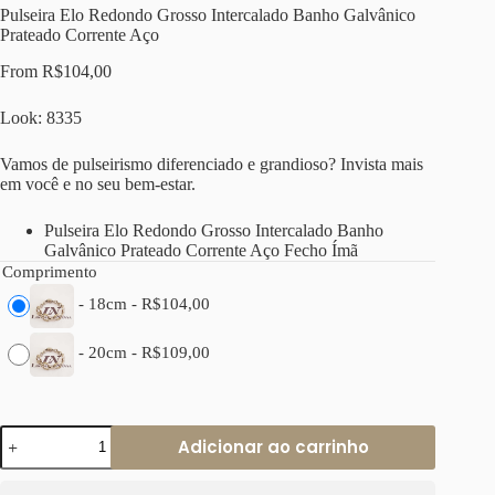
Pulseira Elo Redondo Grosso Intercalado Banho Galvânico
Prateado Corrente Aço
From
R$
104,00
Look: 8335
Vamos de pulseirismo diferenciado e grandioso? Invista mais
em você e no seu bem-estar.
Pulseira Elo Redondo Grosso Intercalado Banho
Galvânico Prateado Corrente Aço Fecho Ímã
Comprimento
-
18cm
-
R$
104,00
-
20cm
-
R$
109,00
Pulseira
Adicionar ao carrinho
Elo
Redondo
Grosso