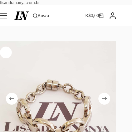
Pular
lisandrananya.com.br
para
o
Busca
R$
0,00
Carrinho
conteúdo