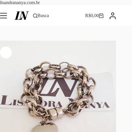
Pular
lisandrananya.com.br
para
o
Busca
R$
0,00
Carrinho
conteúdo