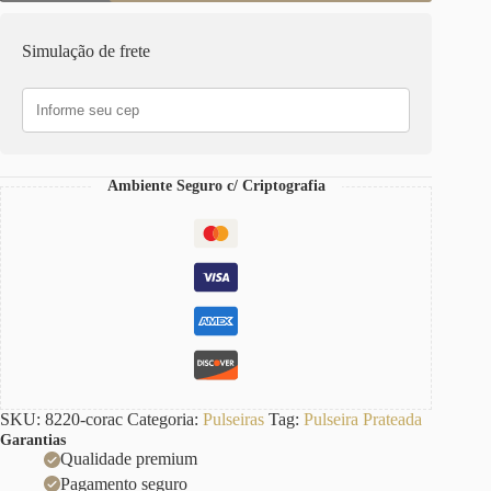
Plano
Elo
Português-
Simulação de frete
145
Corrente
Aço
Fecho
Ímã
quantidade
Ambiente Seguro c/ Criptografia
SKU:
8220-corac
Categoria:
Pulseiras
Tag:
Pulseira Prateada
Garantias
Qualidade premium
Pagamento seguro