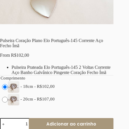
Pulseira Coração Plano Elo Português-145 Corrente Aço
Fecho Ímã
From
R$
102,00
Pulseira Prateada Elo Português-145 2 Voltas Corrente
Aço Banho Galvânico Pingente Coração Fecho Ímã
Comprimento
-
18cm
-
R$
102,00
-
20cm
-
R$
107,00
Pulseira
Adicionar ao carrinho
Coração