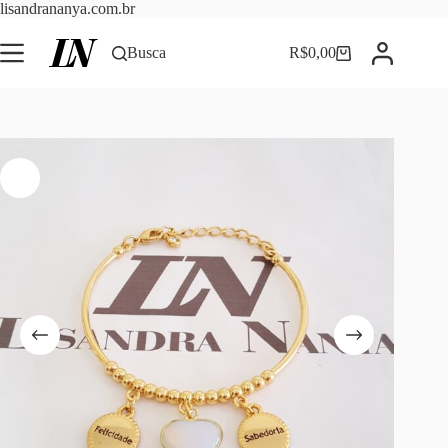
Pular
lisandrananya.com.br
para
o
Busca
R$
0,00
Carrinho
conteúdo