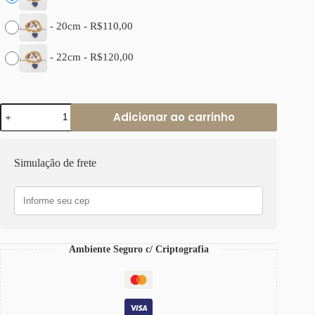
-
20cm
-
R$
110,00
-
22cm
-
R$
120,00
Pulseira
Adicionar ao carrinho
Coração
Pedra
Mineral
Quartzo
Simulação de frete
Azul
Banho
Ouro
Elo
Português
quantidade
Ambiente Seguro c/ Criptografia