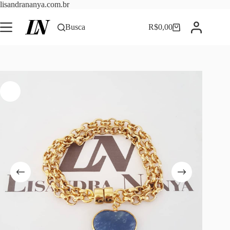
Pular
lisandrananya.com.br
para
o
Busca
R$
0,00
Carrinho
conteúdo