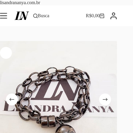
Pular
lisandrananya.com.br
para
o
Busca
R$
0,00
Carrinho
conteúdo