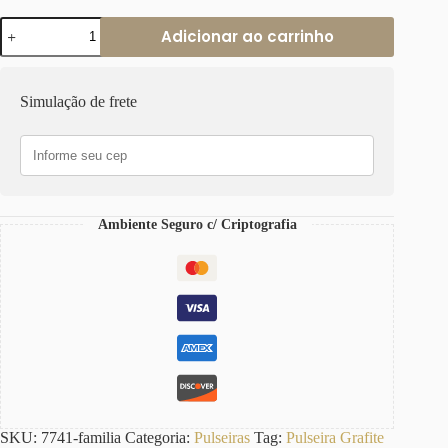
Pulseira
Adicionar ao carrinho
Grafite
Pingente
Bolota
Família
Simulação de frete
Elo
Português-
23
Banho
Galvânico
quantidade
Ambiente Seguro c/ Criptografia
SKU:
7741-familia
Categoria:
Pulseiras
Tag:
Pulseira Grafite