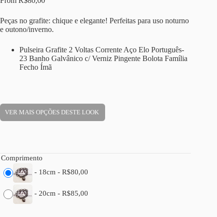
From
R$
80,00
Peças no grafite: chique e elegante! Perfeitas para uso noturno
e outono/inverno.
Pulseira Grafite 2 Voltas Corrente Aço Elo Português-
23 Banho Galvânico c/ Verniz Pingente Bolota Família
Fecho Ímã
VER MAIS OPÇÕES DESTE LOOK
Comprimento
-
18cm
-
R$
80,00
-
20cm
-
R$
85,00