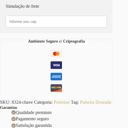
Banho
Simulação de frete
Ouro
2
Voltas
Corrente
Aço
Elo
Grumet-
Ambiente Seguro c/ Criptografia
73
quantidade
SKU:
8324-chave
Categoria:
Pulseiras
Tag:
Pulseira Dourada
Garantias
Qualidade premium
Pagamento seguro
Satisfação garantida