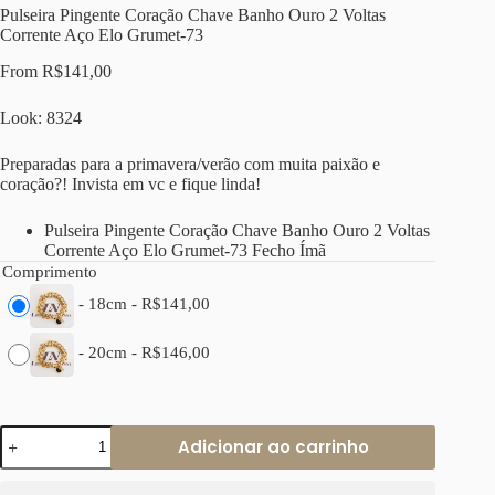
Pulseira Pingente Coração Chave Banho Ouro 2 Voltas
Corrente Aço Elo Grumet-73
From
R$
141,00
Look: 8324
Preparadas para a primavera/verão com muita paixão e
coração?! Invista em vc e fique linda!
Pulseira Pingente Coração Chave Banho Ouro 2 Voltas
Corrente Aço Elo Grumet-73 Fecho Ímã
Comprimento
-
18cm
-
R$
141,00
-
20cm
-
R$
146,00
Pulseira
Adicionar ao carrinho
Pingente
Coração
Chave