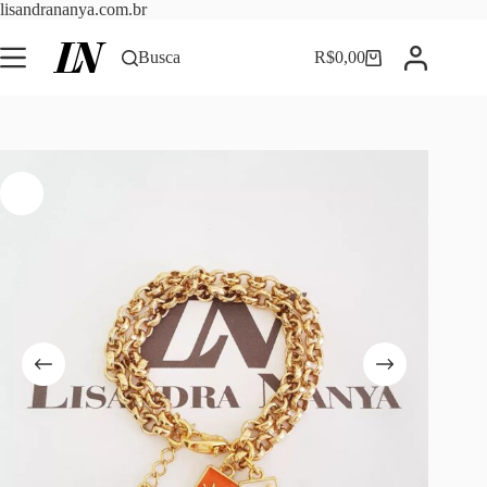
Pular
lisandrananya.com.br
para
o
Busca
R$
0,00
Carrinho
conteúdo