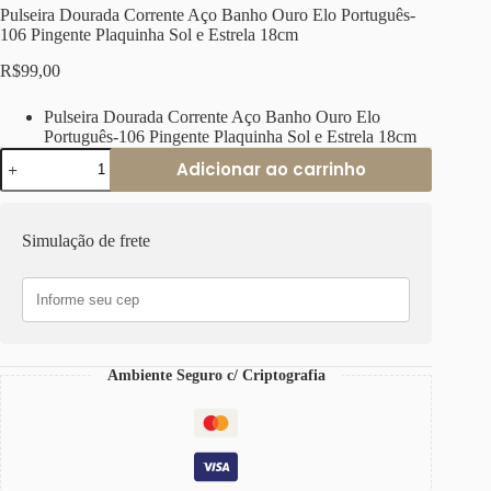
Pulseira Dourada Corrente Aço Banho Ouro Elo Português-
106 Pingente Plaquinha Sol e Estrela 18cm
R$
99,00
Pulseira Dourada Corrente Aço Banho Ouro Elo
Português-106 Pingente Plaquinha Sol e Estrela 18cm
Pulseira
Adicionar ao carrinho
Dourada
Corrente
Aço
Banho
Simulação de frete
Ouro
Elo
Português-
106
Pingente
Plaquinha
Sol
Ambiente Seguro c/ Criptografia
e
Estrela
18cm
quantidade