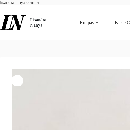
Pular
lisandrananya.com.br
para
o
conteúdo
Lisandra
Roupas
Kits e 
Nanya