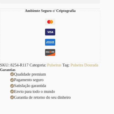
117
Pingente
Ambiente Seguro c/ Criptografia
Coração
Fecho
Ímã
18cm
quantidade
SKU:
8254-R117
Categoria:
Pulseiras
Tag:
Pulseira Dourada
Garantias
Qualidade premium
Pagamento seguro
Satisfação garantida
Envio para todo o mundo
Garantia de retorno do seu dinheiro