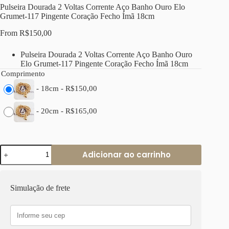
Pulseira Dourada 2 Voltas Corrente Aço Banho Ouro Elo
Grumet-117 Pingente Coração Fecho Ímã 18cm
From
R$
150,00
Pulseira Dourada 2 Voltas Corrente Aço Banho Ouro
Elo Grumet-117 Pingente Coração Fecho Ímã 18cm
Comprimento
-
18cm
-
R$
150,00
-
20cm
-
R$
165,00
Pulseira
Adicionar ao carrinho
Dourada
2
Voltas
Corrente
Simulação de frete
Aço
Banho
Ouro
Elo
Grumet-