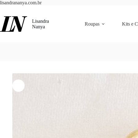
Pular
lisandrananya.com.br
para
o
conteúdo
Lisandra
Roupas
Kits e 
Nanya