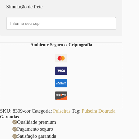
Grumet-
Simulação de frete
98
Banho
Ouro
Fecho
Ímã
quantidade
Ambiente Seguro c/ Criptografia
SKU:
8309-cor
Categoria:
Pulseiras
Tag:
Pulseira Dourada
Garantias
Qualidade premium
Pagamento seguro
Satisfação garantida