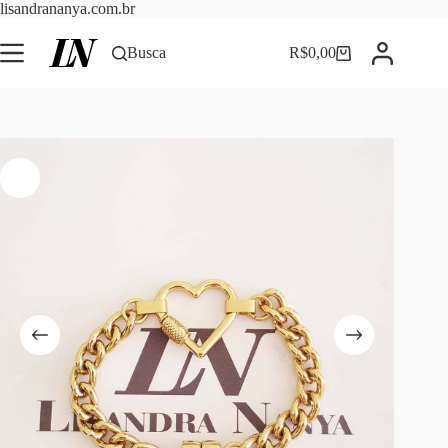
Pular
lisandrananya.com.br
para
o
Busca
R$
0,00
Carrinho
conteúdo