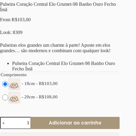
Pulseira Coração Central Elo Grumet-98 Banho Ouro Fecho
Ímã
From
R$
103,00
Look: 8309
Pulseiras elos grandes um charme à parte! Aposte em elos
grandes… são modernos e combinam com qualquer look!
Pulseira Coração Central Elo Grumet-98 Banho Ouro
Fecho Ímã
Comprimento
-
18cm
-
R$
103,00
-
20cm
-
R$
108,00
Pulseira
Adicionar ao carrinho
Coração
Central
Elo