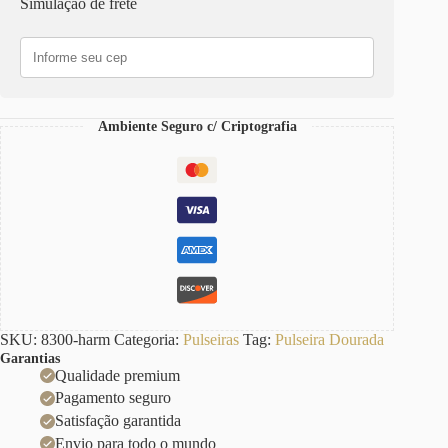
Simulação de frete
Pedrinha
Banho
Ouro
Elo
Grumet-
117
quantidade
Ambiente Seguro c/ Criptografia
SKU:
8300-harm
Categoria:
Pulseiras
Tag:
Pulseira Dourada
Garantias
Qualidade premium
Pagamento seguro
Satisfação garantida
Envio para todo o mundo