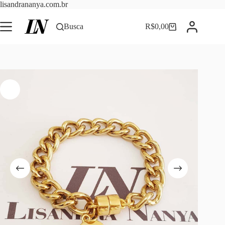
Pular
lisandrananya.com.br
para
o
Busca
R$
0,00
Carrinho
conteúdo