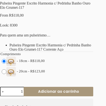
Pulseira Pingente Escrito Harmonia c/ Pedrinha Banho Ouro
Elo Grumet-117
From
R$
118,00
Look: 8300
Para quem ama um pulseirismo…
Pulseira Pingente Escrito Harmonia c/ Pedrinha Banho
Ouro Elo Grumet-117 Corrente Aço
Comprimento
-
18cm
-
R$
118,00
-
20cm
-
R$
123,00
Pulseira
Adicionar ao carrinho
Pingente
Escrito
Harmonia
c/