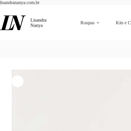
Pular
lisandrananya.com.br
para
o
conteúdo
Lisandra
Roupas
Kits e 
Nanya