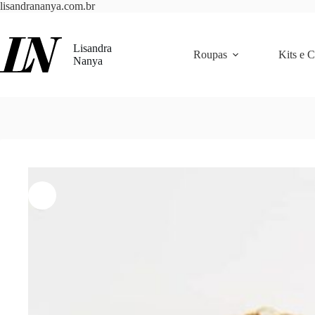
Pular
lisandrananya.com.br
para
o
conteúdo
Lisandra
Roupas
Kits e 
Nanya