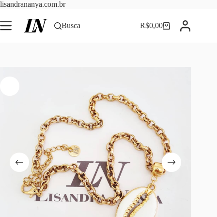
Pular
lisandrananya.com.br
para
o
Busca
R$
0,00
Carrinho
conteúdo