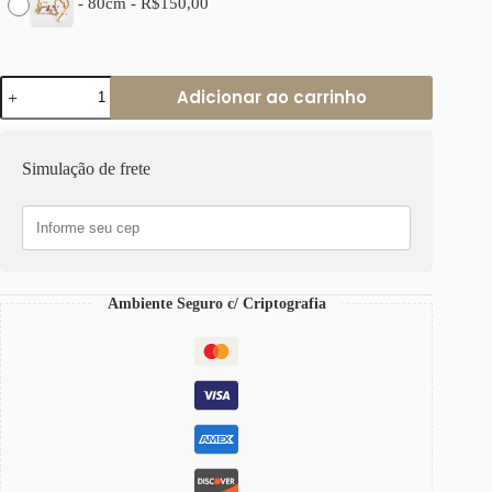
-
80cm
-
R$
150,00
Colar
Adicionar ao carrinho
Búzio
Grande
Acabamento
Resina
Simulação de frete
Branca
Banho
Ouro
Elo
Português-
106
quantidade
Ambiente Seguro c/ Criptografia