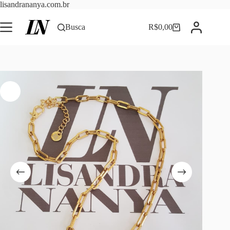
Pular
lisandrananya.com.br
para
o
Busca
R$
0,00
Carrinho
conteúdo