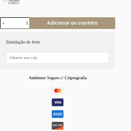
Colar
Adicionar ao carrinho
Elo
Retangular-
425
Banho
Simulação de frete
Ouro
Corrente
Aço
quantidade
Ambiente Seguro c/ Criptografia