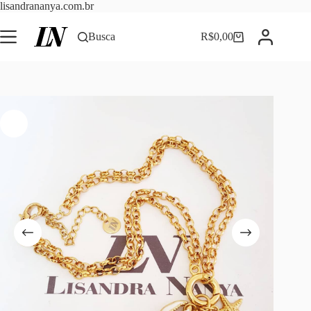
Pular
lisandrananya.com.br
para
o
Busca
R$
0,00
Carrinho
conteúdo