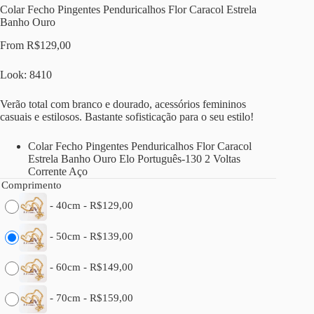
Colar Fecho Pingentes Penduricalhos Flor Caracol Estrela
Banho Ouro
From
R$
129,00
Look: 8410
Verão total com branco e dourado, acessórios femininos
casuais e estilosos. Bastante sofisticação para o seu estilo!
Colar Fecho Pingentes Penduricalhos Flor Caracol
Estrela Banho Ouro Elo Português-130 2 Voltas
Corrente Aço
Comprimento
-
40cm
-
R$
129,00
-
50cm
-
R$
139,00
-
60cm
-
R$
149,00
-
70cm
-
R$
159,00