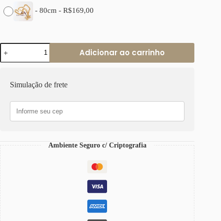
-
80cm
-
R$
169,00
Colar
Adicionar ao carrinho
Fecho
Pingentes
Penduricalhos
Flor
Simulação de frete
Caracol
Estrela
Banho
Ouro
quantidade
Ambiente Seguro c/ Criptografia