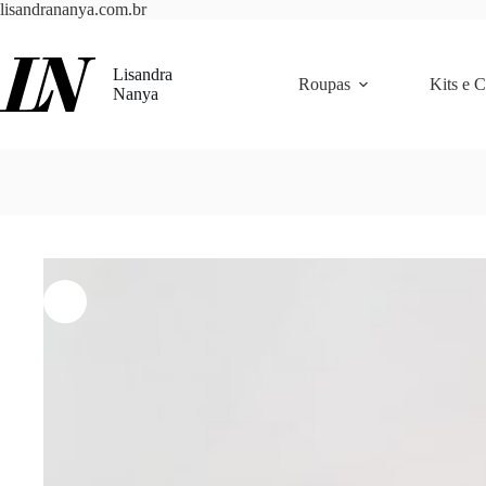
Pular
lisandrananya.com.br
para
o
conteúdo
Lisandra
Roupas
Kits e 
Nanya