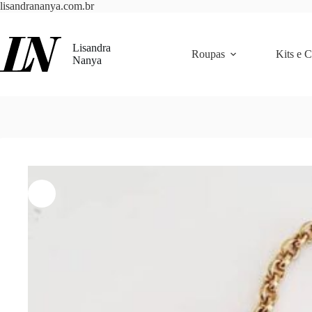
Pular
lisandrananya.com.br
para
o
conteúdo
Lisandra
Roupas
Kits e 
Nanya