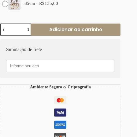
-
85cm
-
R$
135,00
Colar
Adicionar ao carrinho
Choker
Elo
Retangular-
129
Simulação de frete
Banho
Ouro
Corrente
Aço
quantidade
Ambiente Seguro c/ Criptografia