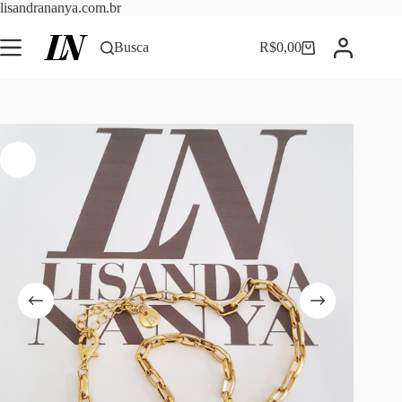
Pular
lisandrananya.com.br
para
o
Busca
R$
0,00
Carrinho
conteúdo