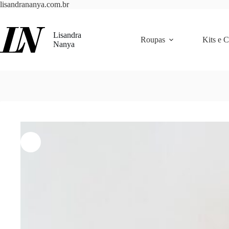
Pular
lisandrananya.com.br
para
o
conteúdo
Lisandra
Roupas
Kits e 
Nanya