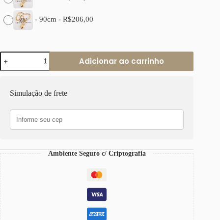
-
90cm
-
R$
206,00
Colar
Adicionar ao carrinho
Coração
Gorducho
Removível
Banho
Simulação de frete
Ouro
Elo
Português-
145
quantidade
Ambiente Seguro c/ Criptografia