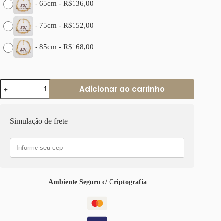
-
65cm
-
R$
136,00
-
75cm
-
R$
152,00
-
85cm
-
R$
168,00
Colar
Adicionar ao carrinho
Choker
Elo
Grumet-
73
Simulação de frete
Banho
Ouro
Corrente
Aço
quantidade
Ambiente Seguro c/ Criptografia