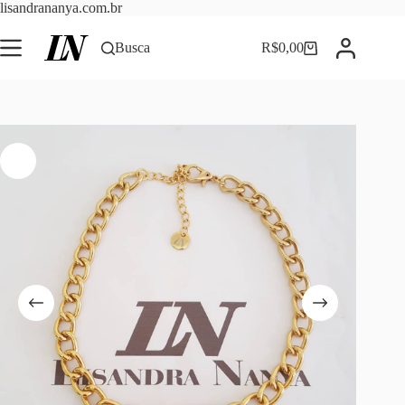
Pular
lisandrananya.com.br
para
o
Busca
R$
0,00
Carrinho
conteúdo