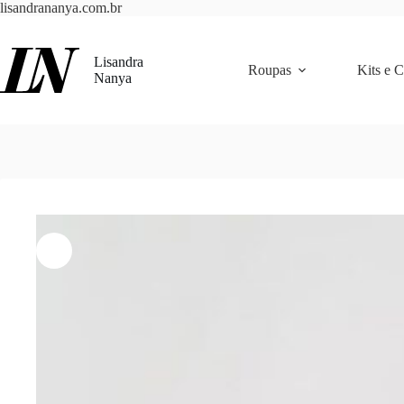
Pular
lisandrananya.com.br
para
o
conteúdo
Lisandra
Roupas
Kits e 
Nanya