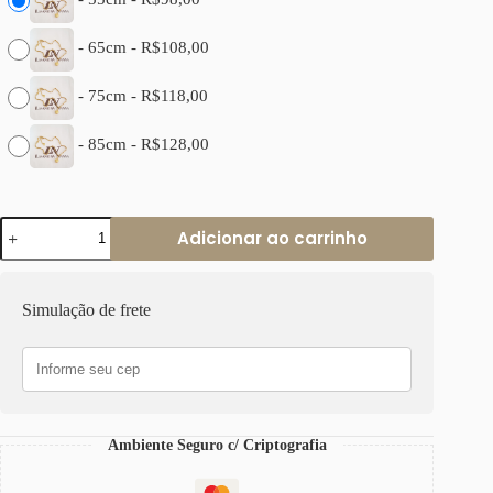
-
65cm
-
R$
108,00
-
75cm
-
R$
118,00
-
85cm
-
R$
128,00
Colar
Adicionar ao carrinho
Mini
Coração
Banho
Ouro
Simulação de frete
Elo
Retangular-
412
Corrente
Aço
quantidade
Ambiente Seguro c/ Criptografia