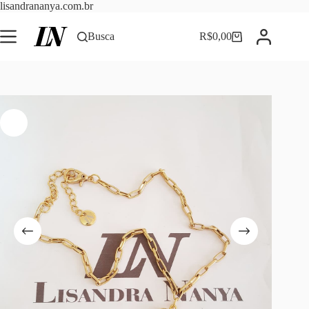
Pular
lisandrananya.com.br
para
o
Busca
R$
0,00
Carrinho
conteúdo